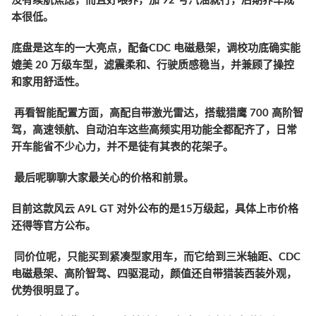
没有续航焦虑，而且好喂养，加 92 号汽油就行，后期养车成
本很低。
底盘是这车的一大亮点，配备CDC 电磁悬架，调校功底确实能
媲美 20 万级车型，滤震柔和、行驶质感稳当，并兼顾了操控
和家用舒适性。
再看智能配置方面，高配自带激光雷达，搭载猎鹰 700 高阶智
驾，高速领航、自动泊车这些高频实用功能全都配齐了，日常
开车能省不少心力，并不是徒有其表的花架子。
最后呢聊聊大家最关心的价格和前景。
目前这款风云 A9L GT 对外公布的是15万级起，具体上市价格
还得等官方公布。
同价位呢，只能买到紧凑型家用车，而它给到三米轴距、CDC
电磁悬架、高阶智驾、四驱混动，颜值还自带猎装西装外观，
优势很明显了。