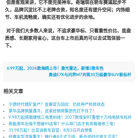
但是客观来讲，它不是完美神车。奇瑞现在轿车赛道起步不
久，品牌沉淀比不上老牌合资，知名度还有提升空间；内饰细
节、车机流畅度，确实还有优化进步的余地。
对于我们大多数人来说，不追求豪华标、只看重性价比、底盘
质感、长期家用省心，这台车上市后真的可以去试驾体验一
下。
6.99万起，2026款海鸥上市！激光雷达，新增2款车色
奥迪E7X与问界M7共筑30万级豪华SUV新标杆
相关文章
宁德时代锂矿复产？宜春官方回应：仍处停产检修状态
豪华品牌销量遇冷，这家经销商集团先扛不住了！
9.98万起搭载硬核三电黑科技！2027款埃安RT重塑十万纯电轿车标杆
新能源车出保不想被4S店宰？什么样门店才有资格维修三电！
31.98万起！比亚迪新车官宣：8月3日开启预售
经典车型涅槃重生！神行者8正式下线，新合资时代谁主沉浮？