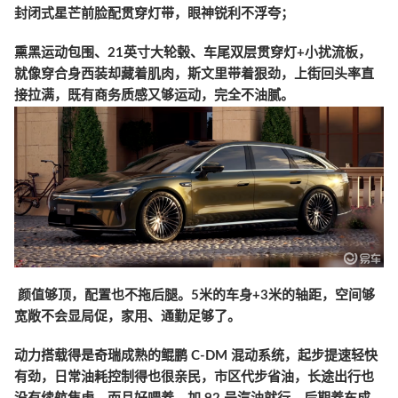
封闭式星芒前脸配贯穿灯带，眼神锐利不浮夸；
熏黑运动包围、21英寸大轮毂、车尾双层贯穿灯+小扰流板，
就像穿合身西装却藏着肌肉，斯文里带着狠劲，上街回头率直
接拉满，既有商务质感又够运动，完全不油腻。
颜值够顶，配置也不拖后腿。5米的车身+3米的轴距，空间够
宽敞不会显局促，家用、通勤足够了。
动力搭载得是奇瑞成熟的鲲鹏 C-DM 混动系统，起步提速轻快
有劲，日常油耗控制得也很亲民，市区代步省油，长途出行也