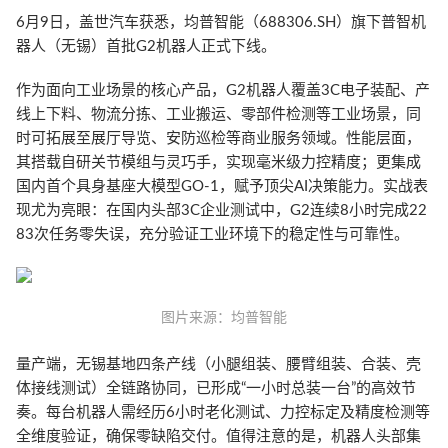
6月9日，盖世汽车获悉，均普智能（688306.SH）旗下普智机
器人（无锡）首批G2机器人正式下线。
作为面向工业场景的核心产品，G2机器人覆盖3C电子装配、产
线上下料、物流分拣、工业搬运、零部件检测等工业场景，同
时可拓展至展厅导览、安防巡检等商业服务领域。性能层面，
其搭载自研关节模组与灵巧手，实现毫米级力控精度；更集成
国内首个具身基座大模型GO-1，赋予顶尖AI决策能力。实战表
现尤为亮眼：在国内头部3C企业测试中，G2连续8小时完成22
83次任务零失误，充分验证工业环境下的稳定性与可靠性。
图片来源：均普智能
量产端，无锡基地四条产线（小腿组装、腰臂组装、合装、壳
体接线测试）全链路协同，已形成“一小时总装一台”的高效节
奏。每台机器人需经历6小时老化测试、力控标定及精度检测等
全维度验证，确保零缺陷交付。值得注意的是，机器人头部集