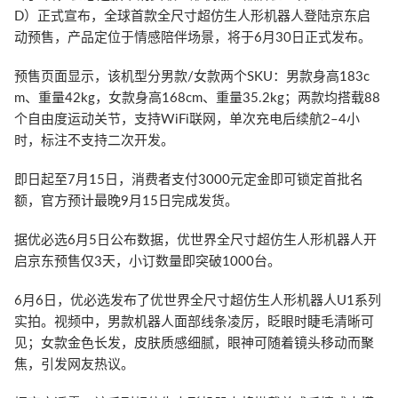
D）正式宣布，全球首款全尺寸超仿生人形机器人登陆京东启
动预售，产品定位于情感陪伴场景，将于6月30日正式发布。
预售页面显示，该机型分男款/女款两个SKU：男款身高183c
m、重量42kg，女款身高168cm、重量35.2kg；两款均搭载88
个自由度运动关节，支持WiFi联网，单次充电后续航2–4小
时，标注不支持二次开发。
即日起至7月15日，消费者支付3000元定金即可锁定首批名
额，官方预计最晚9月15日完成发货。
据优必选6月5日公布数据，优世界全尺寸超仿生人形机器人开
启京东预售仅3天，小订数量即突破1000台。
6月6日，优必选发布了优世界全尺寸超仿生人形机器人U1系列
实拍。视频中，男款机器人面部线条凌厉，眨眼时睫毛清晰可
见；女款金色长发，皮肤质感细腻，眼神可随着镜头移动而聚
焦，引发网友热议。