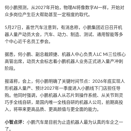
何小鹏预测，从2027年开始，物理AI将像数字AI一样，开始对
众多岗位产生巨大帮助甚至一定程度的取代。
5月27日，盖世汽车注意到，有消息称，小鹏集团近日召开机
器人量产动员大会，汽车、动力、制造、测试、通用智能等多
个中心近千名员工参会。
据悉，何小鹏、副总裁顾捷、机器人中心负责人LC Mi三位核心
高管出席，动员大会标志着小鹏机器人业务正式进入量产冲刺
阶段。
报道称，会上，何小鹏明确了关键时间节点：2026年底实现人
形机器人量产、预计2027年一季度进入小鹏线下门店担任导
购。他同时强调，小鹏机器人从芯片到操作系统、从关节到灵
巧手全线自研，是国内唯一全栈自研的机器人公司，前期高投
入，将带来更高品质、更高颜值与更全面的能力。
小智点评：
小鹏汽车是目前为止造机器人最为认真的车企之一
了。