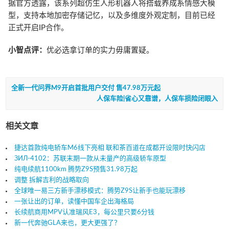
据官方透露，该系列超仿生人形机器人将搭载养成系情感大模
型，支持本地加密存储记忆，以及多维度外观定制，目前已经
正式开启IP合作。
小智点评：
优必选拿订单的实力毋庸置疑。
全新一代问界M9开启首批用户交付 售47.98万元起
人保车险|省心又靠谱，人保车损险闭眼入
相关文章
捷达首款纯电轿车M6线下亮相 联和茶百道在成都开设限时快闪店
ЗИЛ-4102：苏联末期一款从未量产的高级轿车原型
纯电续航1100km 腾势Z9S预售31.98万起
调整 拆解吉利的战略取向
全球唯一易三方新手漂移模式：腾势Z9S让新手也能玩漂移
一张让出的订单，读懂中国车企出海格局
长续航商用MPV认准瑞风E3，每公里只要6分钱
新一代奔驰GLA来也，更大更强了？