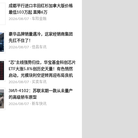
成都平行进口丰田红杉加拿大版价格
最低103万起 直降6万
2026/08/07 ·
车险金融
豪华品牌销量遇冷，这家经销商集团
先扛不住了！
2026/08/07 ·
佳昌车讯
“芯”主线强势归位，华宝基金科创芯片
ETF大涨5.8%创历史天量！有色悄然
启动，光模块利空逆转再迎布局良机
2026/08/07 ·
买卖车讯
ЗИЛ-4102：苏联末期一款从未量产
的高级轿车原型
2026/08/07 ·
新车快讯