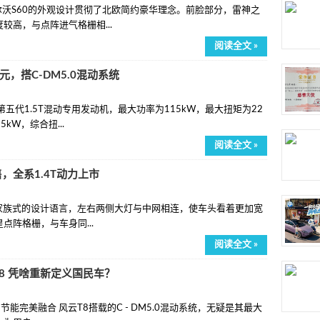
尔沃S60的外观设计贯彻了北欧简约豪华理念。前脸部分，雷神之
较高，与点阵进气格栅相...
阅读全文 »
万元，搭C-DM5.0混动系统
五代1.5T混动专用发动机，最大功率为115kW，最大扭矩为22
kW，综合扭...
阅读全文 »
售，全系1.4T动力上市
了家族式的设计语言，左右两侧大灯与中网相连，使车头看着更加宽
点阵格栅，与车身同...
阅读全文 »
 T8 凭啥重新定义国民车？
能与节能完美融合 风云T8搭载的C - DM5.0混动系统，无疑是其最大