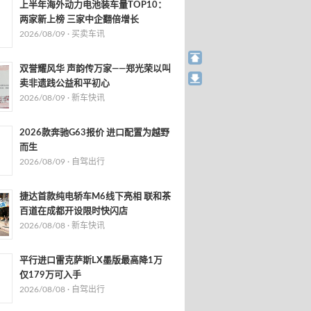
上半年海外动力电池装车量TOP10：
两家新上榜 三家中企翻倍增长
2026/08/09 ·
买卖车讯
双誉耀风华 声韵传万家——郑光荣以叫
卖非遗践公益和平初心
2026/08/09 ·
新车快讯
2026款奔驰G63报价 进口配置为越野
而生
2026/08/09 ·
自驾出行
捷达首款纯电轿车M6线下亮相 联和茶
百道在成都开设限时快闪店
2026/08/08 ·
新车快讯
平行进口雷克萨斯LX墨版最高降1万
仅179万可入手
2026/08/08 ·
自驾出行