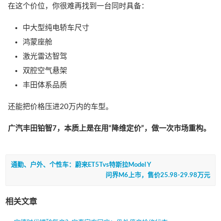
在这个价位，你很难再找到一台同时具备：
中大型纯电轿车尺寸
鸿蒙座舱
激光雷达智驾
双腔空气悬架
丰田体系品质
还能把价格压进20万内的车型。
广汽丰田铂智7，本质上是在用“降维定价”，做一次市场重构。
通勤、户外、个性车：蔚来ET5Tvs特斯拉Model Y
问界M6上市，售价25.98-29.98万元
相关文章