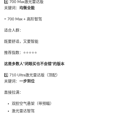
4️⃣ 700 Max激光雷达版
关键词：
均衡全能
= 700 Max + 高阶智驾
适合人群：
既要舒适，又要智能
推荐指数：⭐⭐⭐⭐⭐
这是多数人“闭眼买也不会错”的版本
5️⃣ 710 Ultra激光雷达版（顶配）
关键词：
一步到位
直接拉满：
双腔空气悬架（带预瞄）
激光雷达智驾