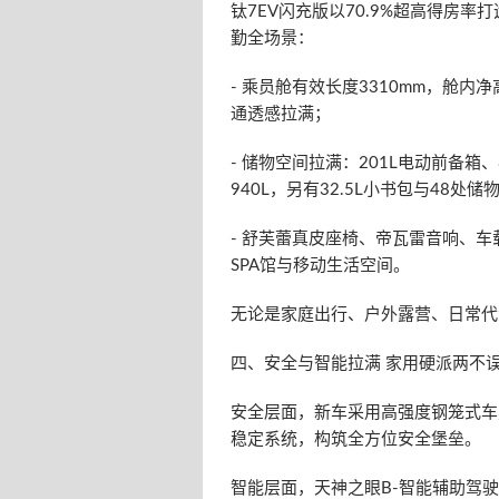
钛7EV闪充版以70.9%超高得房
勤全场景：
- 乘员舱有效长度3310mm，舱内
通透感拉满；
- 储物空间拉满：201L电动前备箱
940L，另有32.5L小书包与48处储
- 舒芙蕾真皮座椅、帝瓦雷音响、车
SPA馆与移动生活空间。
无论是家庭出行、户外露营、日常代
四、安全与智能拉满 家用硬派两不
安全层面，新车采用高强度钢笼式车
稳定系统，构筑全方位安全堡垒。
智能层面，天神之眼B-智能辅助驾驶（D