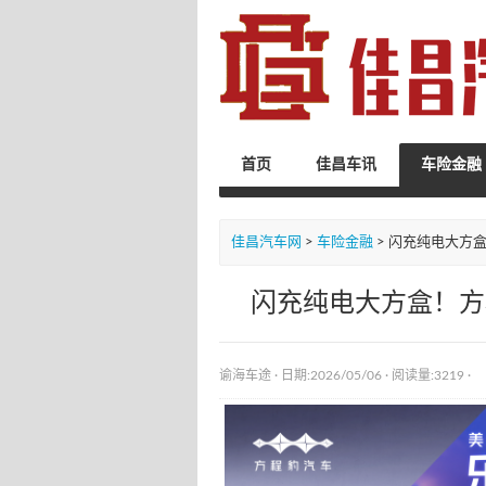
首页
佳昌车讯
车险金融
佳昌汽车网
>
车险金融
> 闪充纯电大方盒
闪充纯电大方盒！方程
谕海车途
· 日期:2026/05/06 ·
阅读量:3219
·