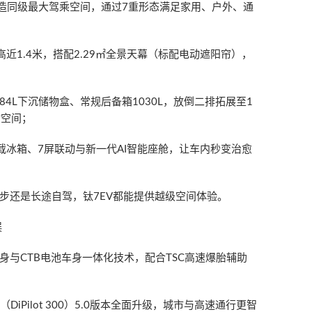
率打造同级最大驾乘空间，通过7重形态满足家用、户外、通
净高近1.4米，搭配2.29㎡全景天幕（标配电动遮阳帘），
、84L下沉储物盒、常规后备箱1030L，放倒二排拓展至1
物空间；
载冰箱、7屏联动与新一代AI智能座舱，让车内秒变治愈
步还是长途自驾，钛7EV都能提供越级空间体验。
误
身与CTB电池车身一体化技术，配合TSC高速爆胎辅助
iPilot 300）5.0版本全面升级，城市与高速通行更智