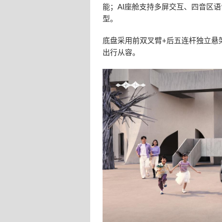
能；AI座舱支持多屏交互、四音区
型。
底盘采用前双叉臂+后五连杆独立悬
出行从容。