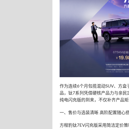
作为连续6个月包揽混动SUV、方
品，钛7系列凭借硬核产品力与亲民
纯电闪充版的到来，不仅补齐产品矩
一、售价与选装清晰 高阶配置随心
方程豹钛7EV闪充版采用简洁定价