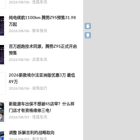
2026/08/06 ·
佳昌车讯
纯电续航1100km 腾势Z9S预售31.98
万起
2026/08/06 ·
新车快讯
百万超跑技术同源，腾势Z9S正式开启
预售
2026/08/06 ·
买卖车讯
2026新款埃尔法亚洲版优惠3万 最低
89万
2026/08/06 ·
自驾出行
新能源车出保不想被4S店宰？什么样
门店才有资格维修三电！
2026/08/05 ·
佳昌车讯
调整 拆解吉利的战略取向
2026/08/05 ·
新车快讯