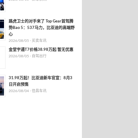
路虎卫士的对手来了 Top Gear首驾腾
势Bao 5：537马力，比亚迪的高端野
心
2026/08/05 ·
买卖车讯
金堂宇通T7价格38.98万起 暂无优惠
2026/08/05 ·
自驾出行
31.98万起！比亚迪新车官宣：8月3
日开启预售
2026/08/04 ·
佳昌车讯